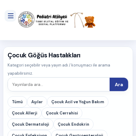
Çocuk Göğüs Hastalıkları
Kategori seçebilir veya yayın adı / konuşmacı ile arama
yapabilirsiniz.
Ara
Tümü
Aşılar
Çocuk Acil ve Yoğun Bakım
Çocuk Allerji
Çocuk Cerrahisi
Çocuk Dermatoloji
Çocuk Endokrin
Çocuk Enfeksiyon
Çocuk Gastroenteroloji