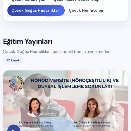
Çocuk Göğüs Hastalıkları
Çocuk Hematoloji
Çocuk Kardiyoloji
Çocuk Nefroloji
Çocuk Nöroloji
Çocuk Psikiyatrisi
Eğitim Yayınları
Çocuk Romatoloji
Özlük Hakları
Çocuk Göğüs Hastalıkları içerisindeki bant yayın kayıtları
Pusula Toplantıları
Sağlam Çocuk
Yenidoğan
17 kayıt
▶