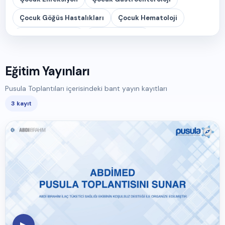
Çocuk Göğüs Hastalıkları
Çocuk Hematoloji
Çocuk Kardiyoloji
Çocuk Nefroloji
Çocuk Nöroloji
Çocuk Psikiyatrisi
Eğitim Yayınları
Çocuk Romatoloji
Özlük Hakları
Pusula Toplantıları içerisindeki bant yayın kayıtları
Pusula Toplantıları
Sağlam Çocuk
Yenidoğan
3 kayıt
▶